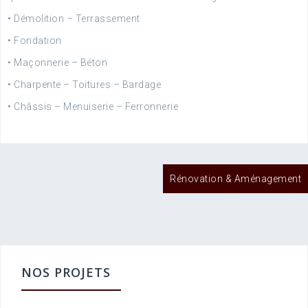
• Démolition – Terrassement
• Fondation
• Maçonnerie – Béton
• Charpente – Toitures – Bardage
• Châssis – Menuiserie – Ferronnerie
Post
Rénovation & Aménagement
navigation
NOS PROJETS