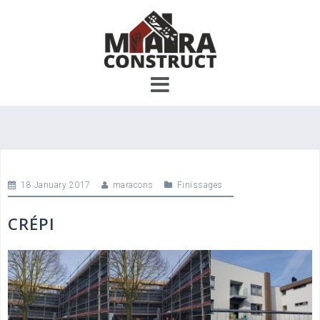
Skip
to
content
18 January 2017
maracons
Finissages
CRÉPI