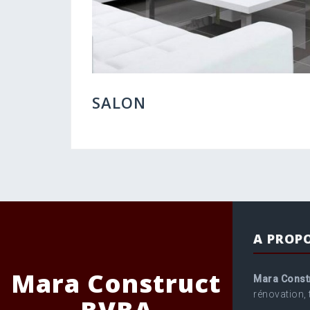
SALON
A PROP
Mara Construct
Mara Const
rénovation, 